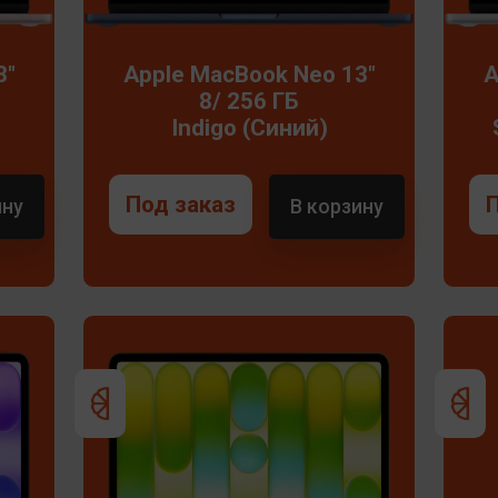
3"
Apple MacBook Neo 13"
A
8/ 256 ГБ
Indigo (Синий)
Под заказ
ину
В корзину