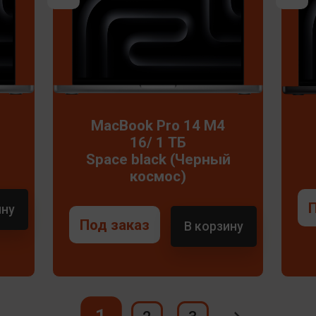
MacBook Pro 14 M4
16/ 1 ТБ
)
Space black (Черный
космос)
ину
Под заказ
В корзину