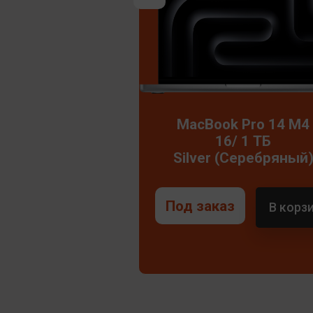
MacBook Pro 14 M4
16/ 1 ТБ
Silver (Серебряный
Под заказ
В корз