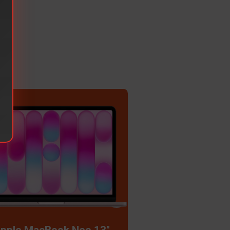
pple MacBook Neo 13"