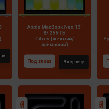
3"
Apple MacBook Neo 13"
8/ 256 ГБ
)
Citrus (желтый/
Sp
лаймовый)
ину
Под заказ
В корзину