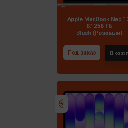
Apple MacBook Neo 1
8/ 256 ГБ
Blush (Розовый)
Под заказ
В корз