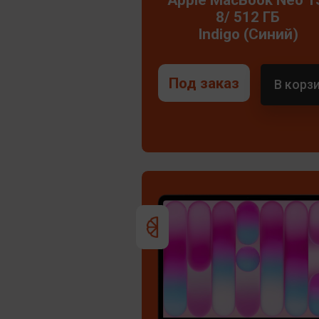
8/ 512 ГБ
Indigo (Синий)
Под заказ
В корз