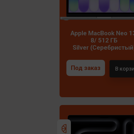
Apple MacBook Neo 1
8/ 512 ГБ
Silver (Серебристый
Под заказ
В корз