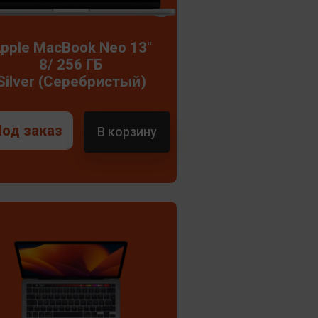
pple MacBook Neo 13"
8/ 256 ГБ
Silver (Серебристый)
Под заказ
В корзину