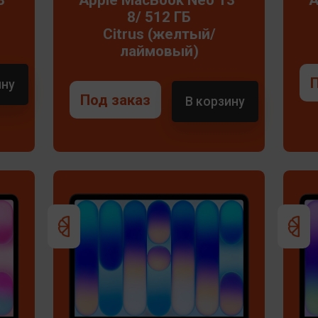
8/ 512 ГБ
Citrus (желтый/
лаймовый)
ину
Под заказ
В корзину