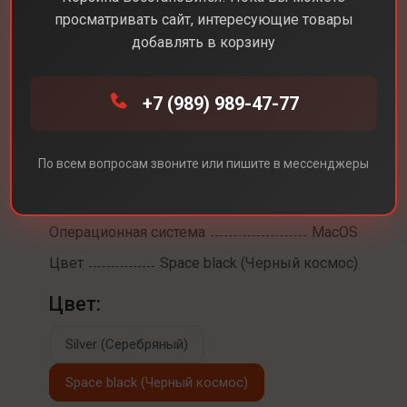
MacBook Pro 14 M4
просматривать сайт, интересующие товары
Pro
добавлять в корзину
Диагональ экрана
14,2
+7 (989) 989-47-77
Разрешение экрана
3024 x 1964
Встроенная память
512 ГБ
По всем вопросам звоните или пишите в мессенджеры
Процессор
Apple M4 Pro
Оперативная память
24 ГБ
Операционная система
MacOS
Цвет
Space black (Черный космос)
Цвет:
Silver (Серебряный)
Space black (Черный космос)