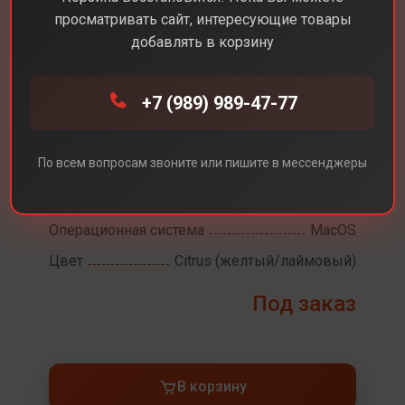
Apple MacBook Neo
просматривать сайт, интересующие товары
13"
добавлять в корзину
Диагональ экрана
13,0
+7 (989) 989-47-77
Разрешение экрана
2408 x 1506
Встроенная память
256 ГБ
По всем вопросам звоните или пишите в мессенджеры
Процессор
Apple A18 Pro
Оперативная память
8 ГБ
Операционная система
MacOS
Цвет
Citrus (желтый/лаймовый)
Под заказ
В корзину