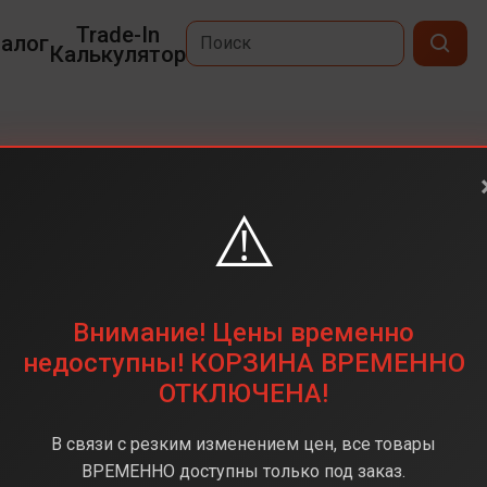
Trade-In
алог
Калькулятор
M3
⚠️
15,3
2880 x 1864
512 ГБ
Внимание! Цены временно
Apple M3
недоступны! КОРЗИНА ВРЕМЕННО
ОТКЛЮЧЕНА!
8 ГБ
MacOS
В связи с резким изменением цен, все товары
rlight(Звездное сияние)
ВРЕМЕННО доступны только под заказ.