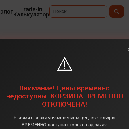
Trade-In
алог
Калькулятор
M3
⚠️
15,3
2880 x 1864
256 ГБ
Внимание! Цены временно
Apple M3
недоступны! КОРЗИНА ВРЕМЕННО
ОТКЛЮЧЕНА!
8 ГБ
MacOS
В связи с резким изменением цен, все товары
ay(Космический серый)
ВРЕМЕННО доступны только под заказ.