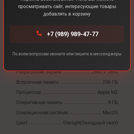
просматривать сайт, интересующие товары
добавлять в корзину
Каталог
Ноутбуки
MacBook Air 15 M2
+7 (989) 989-47-77
MacBook Air 15 M2
По всем вопросам звоните или пишите в мессенджеры
Диагональ экрана
15,3
Разрешение экрана
2880 x 1864
Встроенная память
256 ГБ
Процессор
Apple M2
Оперативная память
8 ГБ
Операционная система
MacOS
Цвет
Starlight(Звездный свет)