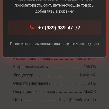
просматривать сайт, интересующие товары
добавлять в корзину
Каталог
Ноутбуки
MacBook Air 15 M2
+7 (989) 989-47-77
MacBook Air 15 M2
По всем вопросам звоните или пишите в мессенджеры
Диагональ экрана
15,3
Разрешение экрана
2880 x 1864
Встроенная память
256 ГБ
Процессор
Apple M2
Оперативная память
8 ГБ
Операционная система
MacOS
Цвет
Silver(Серебристый)