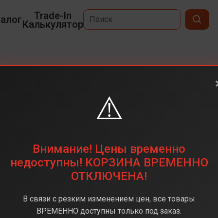
Trade-In
алог
Калькулятор
M2
⚠️
15,3
2880 x 1864
256 ГБ
Внимание! Цены временно
Apple M2
недоступны! КОРЗИНА ВРЕМЕННО
ОТКЛЮЧЕНА!
8 ГБ
MacOS
В связи с резким изменением цен, все товары
Midngight(Полночь)
ВРЕМЕННО доступны только под заказ.