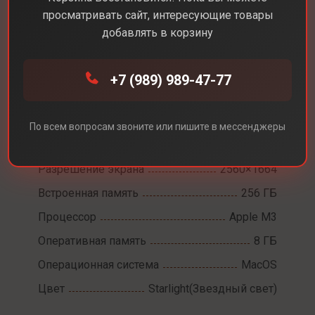
просматривать сайт, интересующие товары
добавлять в корзину
Каталог
Ноутбуки
MacBook Air 13 M3
+7 (989) 989-47-77
MacBook Air 13 M3
По всем вопросам звоните или пишите в мессенджеры
Диагональ экрана
13,6
Разрешение экрана
2560×1664
Встроенная память
256 ГБ
Процессор
Apple M3
Оперативная память
8 ГБ
Операционная система
MacOS
Цвет
Starlight(Звездный свет)