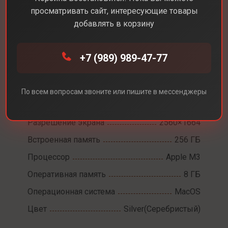
просматривать сайт, интересующие товары
добавлять в корзину
Каталог
Ноутбуки
MacBook Air 13 M3
+7 (989) 989-47-77
MacBook Air 13 M3
По всем вопросам звоните или пишите в мессенджеры
Диагональ экрана
13,6
Разрешение экрана
2560×1664
Встроенная память
256 ГБ
Процессор
Apple M3
Оперативная память
8 ГБ
Операционная система
MacOS
Цвет
Silver(Серебристый)