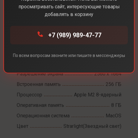
просматривать сайт, интересующие товары
добавлять в корзину
Каталог
Ноутбуки
MacBook Air 13 M2
+7 (989) 989-47-77
MacBook Air 13 M2
По всем вопросам звоните или пишите в мессенджеры
Диагональ экрана
13,6
Разрешение экрана
2560 x 1664
Встроенная память
256 ГБ
Процессор
Apple M2 8-ядерный
Оперативная память
8 ГБ
Операционная система
MacOS
Цвет
Strarlight(Звездный свет)