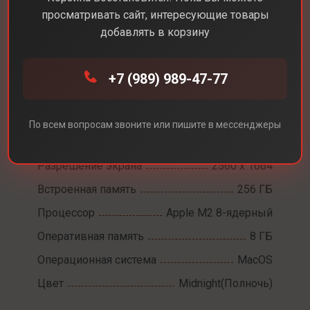
просматривать сайт, интересующие товары
добавлять в корзину
Каталог
Ноутбуки
MacBook Air 13 M2
+7 (989) 989-47-77
MacBook Air 13 M2
По всем вопросам звоните или пишите в мессенджеры
Диагональ экрана
13,6
Разрешение экрана
2560 x 1664
Встроенная память
256 ГБ
Процессор
Apple M2 8-ядерный
Оперативная память
8 ГБ
Операционная система
MacOS
Цвет
Midnight(Полночь)