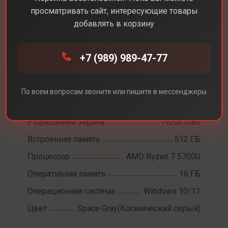
просматривать сайт, интересующие товары
добавлять в корзину
Каталог
Ноутбуки
Huawei MateBook D15
+7 (989) 989-47-77
Huawei MateBook D15
По всем вопросам звоните или пишите в мессенджеры
Диагональ экрана
15,6
Разрешение экрана
1920х1080
Встроенная память
512 ГБ
Процессор
AMD Ryzen 7 5700U
Оперативная память
16 ГБ
Операционная система
Windows 10/11
Цвет
Space Gray(Космический серый)