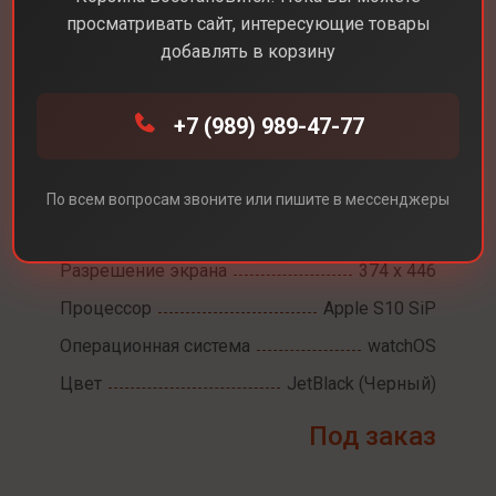
просматривать сайт, интересующие товары
добавлять в корзину
Каталог
Смарт-часы
Apple Watch Series 10 42mm
+7 (989) 989-47-77
Apple Watch Series 10
По всем вопросам звоните или пишите в мессенджеры
42mm
Разрешение экрана
374 х 446
Процессор
Apple S10 SiP
Операционная система
watchOS
Цвет
JetBlack (Черный)
Под заказ