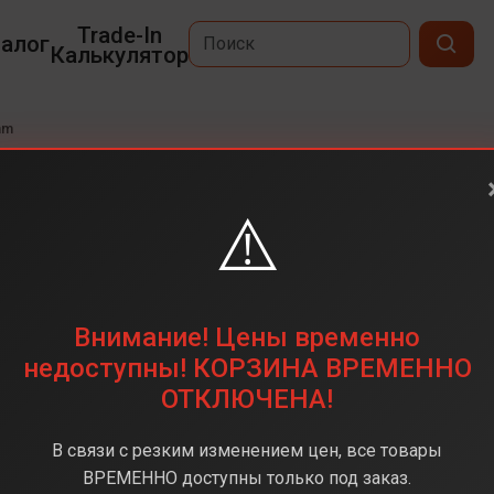
Trade-In
алог
Калькулятор
mm
s 10
⚠️
374 х 446
Внимание! Цены временно
Apple S10 SiP
недоступны! КОРЗИНА ВРЕМЕННО
watchOS
ОТКЛЮЧЕНА!
old (Розовый/Золотой)
В связи с резким изменением цен, все товары
Под заказ
ВРЕМЕННО доступны только под заказ.