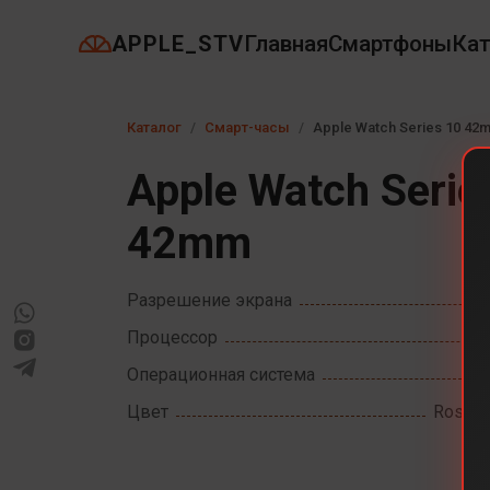
APPLE_STV
Главная
Смартфоны
Кат
Каталог
Смарт-часы
Apple Watch Series 10 42
Apple Watch Serie
42mm
Разрешение экрана
Процессор
Операционная система
Цвет
Rose G