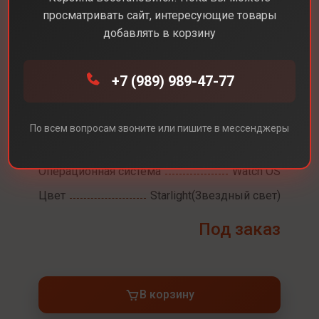
просматривать сайт, интересующие товары
добавлять в корзину
Каталог
Смарт-часы
Apple Watch SE 2 40
+7 (989) 989-47-77
Apple Watch SE 2 40
По всем вопросам звоните или пишите в мессенджеры
Разрешение экрана
394x324
Операционная система
Watch OS
Цвет
Starlight(Звездный свет)
Под заказ
В корзину