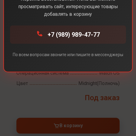
просматривать сайт, интересующие товары
добавлять в корзину
Каталог
Смарт-часы
Apple Watch SE 2 40
+7 (989) 989-47-77
Apple Watch SE 2 40
По всем вопросам звоните или пишите в мессенджеры
Разрешение экрана
394x324
Операционная система
Watch OS
Цвет
Midnight(Полночь)
Под заказ
В корзину