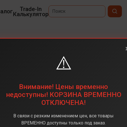
Trade-In
алог
Калькулятор
o 13"
⚠️
13,0
2408 x 1506
512 ГБ
Внимание! Цены временно
Apple A18 Pro
недоступны! КОРЗИНА ВРЕМЕННО
ОТКЛЮЧЕНА!
8 ГБ
MacOS
В связи с резким изменением цен, все товары
Silver (Серебристый)
ВРЕМЕННО доступны только под заказ.