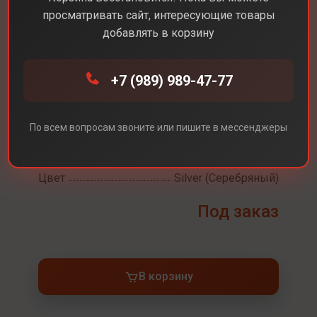
MacBook Pro 14 M5
просматривать сайт, интересующие товары
добавлять в корзину
Диагональ экрана
14,2
Разрешение экрана
3024 x 1964
+7 (989) 989-47-77
Встроенная память
512 ГБ
Процессор
Apple M5
По всем вопросам звоните или пишите в мессенджеры
Оперативная память
16 ГБ
Операционная система
MacOS
Цвет
Silver (Серебряный)
Под заказ
В корзину