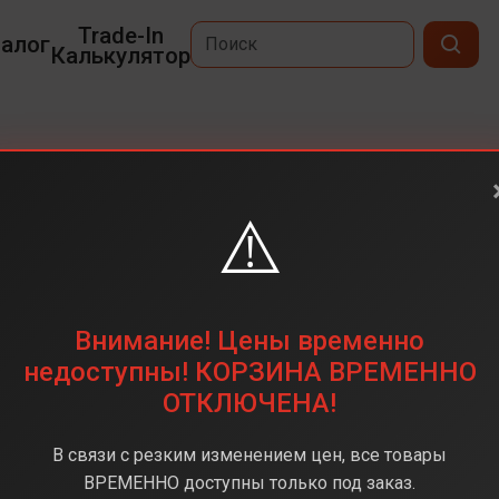
Trade-In
алог
Калькулятор
M4
⚠️
14,2
3024 x 1964
512 ГБ
Внимание! Цены временно
Apple M4
недоступны! КОРЗИНА ВРЕМЕННО
ОТКЛЮЧЕНА!
16 ГБ
MacOS
В связи с резким изменением цен, все товары
 black (Черный космос)
ВРЕМЕННО доступны только под заказ.