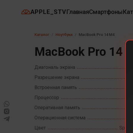
APPLE_STV
Главная
Смартфоны
Кат
Каталог
Ноутбуки
MacBook Pro 14 M4
MacBook Pro 14 
Диагональ экрана
Разрешение экрана
Встроенная память
Процессор
Оперативная память
Операционная система
Цвет
Space