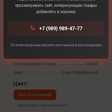
MacBook Pro 14 M4
просматривать сайт, интересующие товары
Pro
добавлять в корзину
Диагональ экрана
14,2
+7 (989) 989-47-77
Разрешение экрана
3024 x 1964
Встроенная память
512 ГБ
По всем вопросам звоните или пишите в мессенджеры
Процессор
Apple M4 Pro
Оперативная память
24 ГБ
Операционная система
MacOS
Цвет
Silver (Серебряный)
Цвет:
Silver (Серебряный)
Space black (Черный космос)