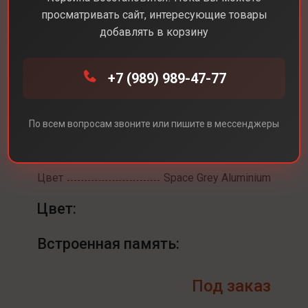
просматривать сайт, интересующие товары
добавлять в корзину
+7 (989) 989-47-77
Каталог
Смарт-часы
Apple Watch Series 11 42 mm
Apple Watch Series 11
По всем вопросам звоните или пишите в мессенджеры
42 mm
Цвет
Space Grey Aluminium
Цвет:
Встроенная память:
Под заказ