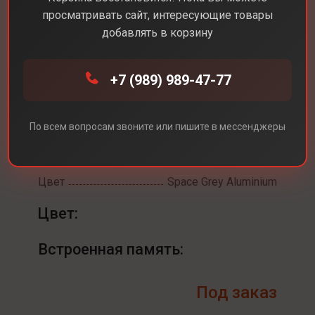
просматривать сайт, интересующие товары
добавлять в корзину
+7 (989) 989-47-77
Каталог
Смарт-часы
Apple Watch Series 11 42 mm
Apple Watch Series 11
По всем вопросам звоните или пишите в мессенджеры
42 mm
Цвет
Space Grey Aluminium
Цвет:
Встроенная память:
Под заказ