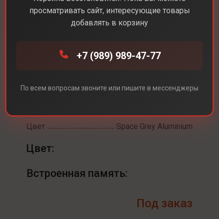
просматривать сайт, интересующие товары
добавлять в корзину
+7 (989) 989-47-77
Каталог
Смарт-часы
Apple Watch Series 11 42 mm
Apple Watch Series 11
По всем вопросам звоните или пишите в мессенджеры
42 mm
Цвет
Space Grey Aluminium
Цвет:
Встроенная память:
Под заказ