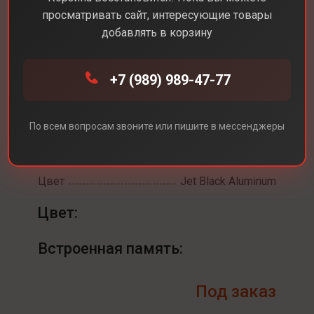
просматривать сайт, интересующие товары
добавлять в корзину
+7 (989) 989-47-77
Каталог
Смарт-часы
Apple Watch Series 11 42 mm
Apple Watch Series 11
По всем вопросам звоните или пишите в мессенджеры
42 mm
Цвет
Jet Black Aluminum
Цвет:
Встроенная память:
Под заказ