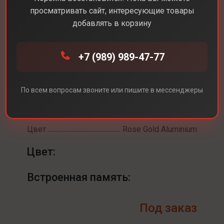
просматривать сайт, интересующие товары
добавлять в корзину
+7 (989) 989-47-77
Каталог
Смарт-часы
Apple Watch Series 11 46 mm
Apple Watch Series 11
По всем вопросам звоните или пишите в мессенджеры
46 mm
Цвет
Rose Gold Aluminium
Цвет:
Встроенная память:
Под заказ