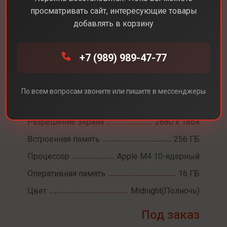
просматривать сайт, интересующие товары
добавлять в корзину
Каталог
Ноутбуки
MacBook Air 15 M4
+7 (989) 989-47-77
MacBook Air 15 M4
По всем вопросам звоните или пишите в мессенджеры
Диагональ экрана
15,3
Разрешение экрана
2880 х 1864
Встроенная память
256 ГБ
Процессор
Apple M4 10-ядерный
Оперативная память
16 ГБ
Цвет
Midnight(Полночь)
Под заказ