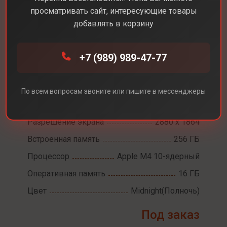
просматривать сайт, интересующие товары
добавлять в корзину
Каталог
Ноутбуки
MacBook Air 15 M4
+7 (989) 989-47-77
MacBook Air 15 M4
По всем вопросам звоните или пишите в мессенджеры
Диагональ экрана
15,3
Разрешение экрана
2880 х 1864
Встроенная память
256 ГБ
Процессор
Apple M4 10-ядерный
Оперативная память
16 ГБ
Цвет
Midnight(Полночь)
Под заказ