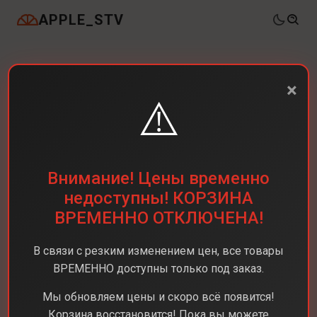
APPLE_STV
×
⚠️
Внимание! Цены временно
недоступны! КОРЗИНА
ВРЕМЕННО ОТКЛЮЧЕНА!
В связи с резким изменением цен, все товары
ВРЕМЕННО доступны только под заказ.
Каталог
Ноутбуки
MacBook Air 15 M4
Мы обновляем цены и скоро всё появится!
MacBook Air 15 M4
Корзина восстановится! Пока вы можете