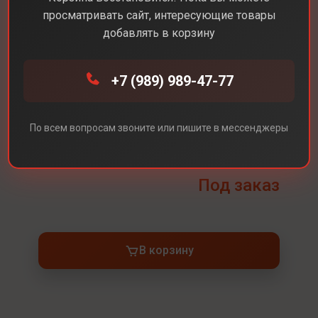
просматривать сайт, интересующие товары
Диагональ экрана
15,3
добавлять в корзину
Разрешение экрана
2880 х 1864
+7 (989) 989-47-77
Встроенная память
512 ГБ
Процессор
Apple M4 10-ядерный
Оперативная память
24 ГБ
По всем вопросам звоните или пишите в мессенджеры
Цвет
Silver (Серебряный)
Под заказ
В корзину