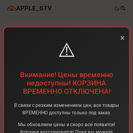
APPLE_STV
×
⚠️
Внимание! Цены временно
недоступны! КОРЗИНА
ВРЕМЕННО ОТКЛЮЧЕНА!
В связи с резким изменением цен, все товары
ВРЕМЕННО доступны только под заказ.
Каталог
Ноутбуки
MacBook Air 15 M4
Мы обновляем цены и скоро всё появится!
MacBook Air 15 M4
Корзина восстановится! Пока вы можете