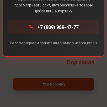
просматривать сайт, интересующие товары
Диагональ экрана
15,3
добавлять в корзину
Разрешение экрана
2880 х 1864
+7 (989) 989-47-77
Встроенная память
512 ГБ
Процессор
Apple M4 10-ядерный
Оперативная память
24 ГБ
По всем вопросам звоните или пишите в мессенджеры
Цвет
Sky Blue (Голубой)
Под заказ
В корзину