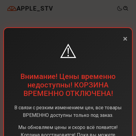
APPLE_STV
×
⚠️
Внимание! Цены временно
недоступны! КОРЗИНА
ВРЕМЕННО ОТКЛЮЧЕНА!
В связи с резким изменением цен, все товары
ВРЕМЕННО доступны только под заказ.
Каталог
Ноутбуки
MacBook Air 13 M4
Мы обновляем цены и скоро всё появится!
MacBook Air 13 M4
Корзина восстановится! Пока вы можете