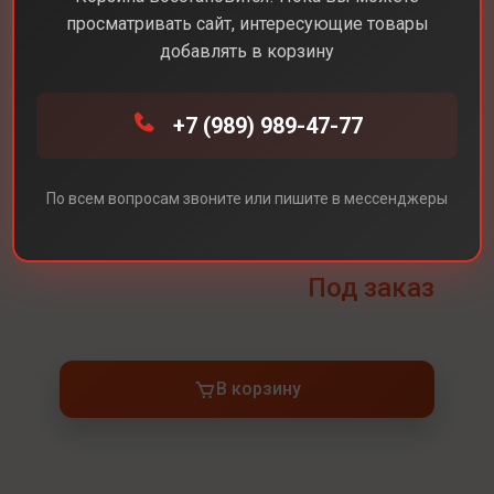
просматривать сайт, интересующие товары
Диагональ экрана
13,6
добавлять в корзину
Разрешение экрана
2340 x 1080
+7 (989) 989-47-77
Встроенная память
512 ГБ
Процессор
Apple M4 10-ядерный
Оперативная память
16 ГБ
По всем вопросам звоните или пишите в мессенджеры
Цвет
Sky Blue (Голубой)
Под заказ
В корзину