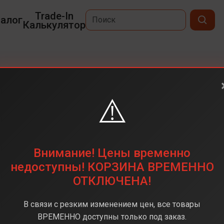
Trade-In
алог
Калькулятор
M4
⚠️
13,6
2560 x 1664
256 ГБ
Внимание! Цены временно
Apple M4 10-ядерный
недоступны! КОРЗИНА ВРЕМЕННО
ОТКЛЮЧЕНА!
16 ГБ
Midnight (Черные)
В связи с резким изменением цен, все товары
ВРЕМЕННО доступны только под заказ.