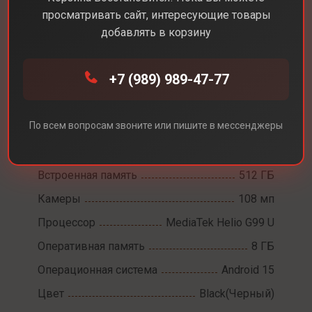
просматривать сайт, интересующие товары
добавлять в корзину
Каталог
Смартфоны
Xiaomi Redmi Note 14s
+7 (989) 989-47-77
Xiaomi Redmi Note 14s
По всем вопросам звоните или пишите в мессенджеры
Диагональ экрана
6,6
Разрешение экрана
2400×1080
Встроенная память
512 ГБ
Камеры
108 мп
Процессор
MediaTek Helio G99 U
Оперативная память
8 ГБ
Операционная система
Android 15
Цвет
Black(Черный)