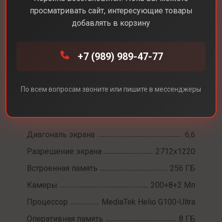
просматривать сайт, интересующие товары
добавлять в корзину
+7 (989) 989-47-77
Каталог
Смартфоны
Xiaomi Redmi Note 14 Pro
Xiaomi Redmi Note 14
По всем вопросам звоните или пишите в мессенджеры
Pro
Диагональ экрана
6,6
Разрешение экрана
2712x1220
Встроенная память
256 ГБ
Камеры
200+8+2 Мп
Процессор
MediaTek Helio G100-Ultra
Оперативная память
8 ГБ