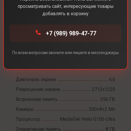
просматривать сайт, интересующие товары
добавлять в корзину
+7 (989) 989-47-77
Каталог
Смартфоны
Xiaomi Redmi Note 14 Pro
Xiaomi Redmi Note 14
По всем вопросам звоните или пишите в мессенджеры
Pro
Диагональ экрана
6,6
Разрешение экрана
2712x1220
Встроенная память
256 ГБ
Камеры
200+8+2 Мп
Процессор
MediaTek Helio G100-Ultra
Оперативная память
8 ГБ