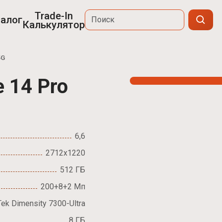
Trade-In
алог
Калькулятор
5G
e 14 Pro
6,6
2712x1220
512 ГБ
200+8+2 Мп
ek Dimensity 7300-Ultra
8 ГБ