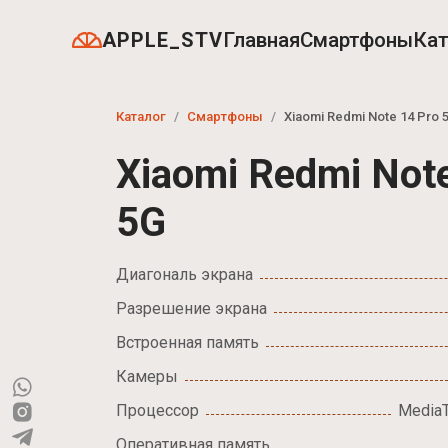
APPLE_STV
Главная
Смартфоны
Кат
Каталог
Смартфоны
Xiaomi Redmi Note 14 Pro 
Xiaomi Redmi Not
5G
Диагональ экрана
Разрешение экрана
Встроенная память
Камеры
Процессор
MediaT
Оперативная память