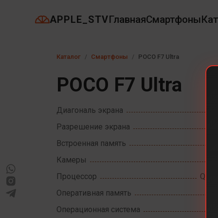
APPLE_STV
Главная
Смартфоны
Кат
Каталог
Смартфоны
POCO F7 Ultra
POCO F7 Ultra
Диагональ экрана
Разрешение экрана
Встроенная память
Камеры
Процессор
Qual
Оперативная память
Операционная система