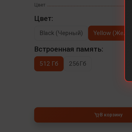
Цвет
Цвет:
Black (Черный)
Yellow (Желт
Встроенная память:
512 Гб
256Гб
В корзину