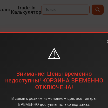
Trade-In
алог
Калькулятор
⚠️
6,6
3200x1440
512 Гб
Внимание! Цены временно
50 Мп
недоступны! КОРЗИНА ВРЕМЕННО
ОТКЛЮЧЕНА!
comm Snapdragon 8 Elite
16 Гб
В связи с резким изменением цен, все товары
Android 14
ВРЕМЕННО доступны только под заказ.