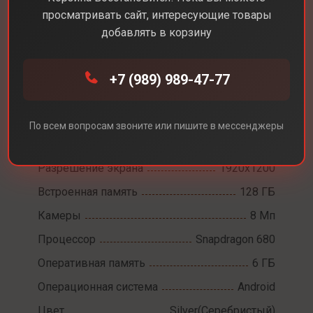
просматривать сайт, интересующие товары
добавлять в корзину
Каталог
Планшеты
Xiaomi Redmi Pad SE
+7 (989) 989-47-77
Xiaomi Redmi Pad SE
По всем вопросам звоните или пишите в мессенджеры
Диагональ экрана
11,0
Разрешение экрана
1920x1200
Встроенная память
128 ГБ
Камеры
8 Мп
Процессор
Snapdragon 680
Оперативная память
6 ГБ
Операционная система
Android
Цвет
Silver(Серебристый)