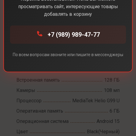
просматривать сайт, интересующие товары
добавлять в корзину
Каталог
Смартфоны
Xiaomi Redmi Note 14
+7 (989) 989-47-77
Xiaomi Redmi Note 14
По всем вопросам звоните или пишите в мессенджеры
Диагональ экрана
6,6
Разрешение экрана
2400×1080
Встроенная память
128 ГБ
Камеры
108 мп
Процессор
MediaTek Helio G99 U
Оперативная память
6 ГБ
Операционная система
Android 15
Цвет
Black(Черный)