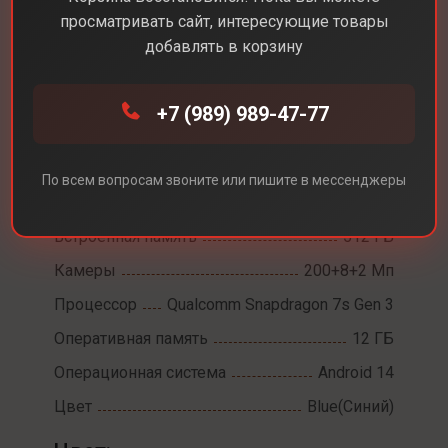
просматривать сайт, интересующие товары
добавлять в корзину
Каталог
Смартфоны
Redmi note 14 pro + 5G
+7 (989) 989-47-77
Redmi note 14 pro + 5G
Диагональ экрана
6,6
По всем вопросам звоните или пишите в мессенджеры
Разрешение экрана
2712x1220
Встроенная память
512 ГБ
Камеры
200+8+2 Мп
Процессор
Qualcomm Snapdragon 7s Gen 3
Оперативная память
12 ГБ
Операционная система
Android 14
Цвет
Blue(Синий)