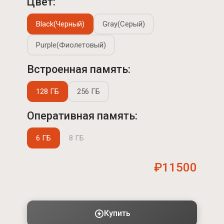
Цвет:
Black(Черный)
Gray(Серый)
Purple(Фиолетовый)
Встроенная память:
128 ГБ
256 ГБ
Оперативная память:
6 ГБ
8 ГБ
₽11500
Купить