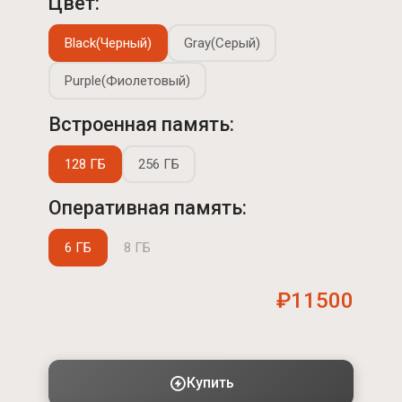
Цвет:
Black(Черный)
Gray(Серый)
Purple(Фиолетовый)
Встроенная память:
128 ГБ
256 ГБ
Оперативная память:
6 ГБ
8 ГБ
₽11500
Купить