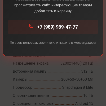
просматривать сайт, интересующие товары
добавлять в корзину
+7 (989) 989-47-77
Каталог
Смартфоны
Xiaomi 15 Ultra
Xiaomi 15 Ultra
По всем вопросам звоните или пишите в мессенджеры
Диагональ экрана
6,7
Разрешение экрана
3200x1440(120 Гц)
Встроенная память
512 ГБ
Камеры
200+50+50+50 Мп
Процессор
Snapdragon 8 Elite
Оперативная память
16 ГБ
Операционная система
Android 15