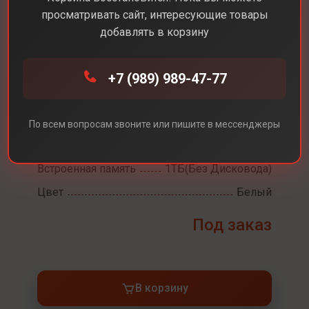
просматривать сайт, интересующие товары
добавлять в корзину
Каталог
Консоли
Sony PS5 Slim Digital Edition
+7 (989) 989-47-77
Sony PS5 Slim Digital
По всем вопросам звоните или пишите в мессенджеры
Edition
Встроенная память
1ТБ(Без Дисковода)
Цвет
Белый
Под заказ
В корзину