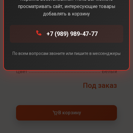
просматривать сайт, интересующие товары
добавлять в корзину
Каталог
Консоли
Sony PS5 Slim
+7 (989) 989-47-77
Sony PS5 Slim
По всем вопросам звоните или пишите в мессенджеры
Встроенная память
1ТБ(с Дисководом)
Цвет
Белый
Под заказ
В корзину