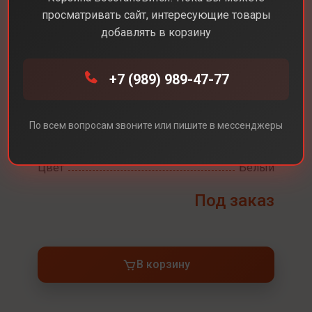
просматривать сайт, интересующие товары
добавлять в корзину
Каталог
Консоли
Sony PS5 Slim
+7 (989) 989-47-77
Sony PS5 Slim
По всем вопросам звоните или пишите в мессенджеры
Встроенная память
1ТБ(с Дисководом)
Цвет
Белый
Под заказ
В корзину