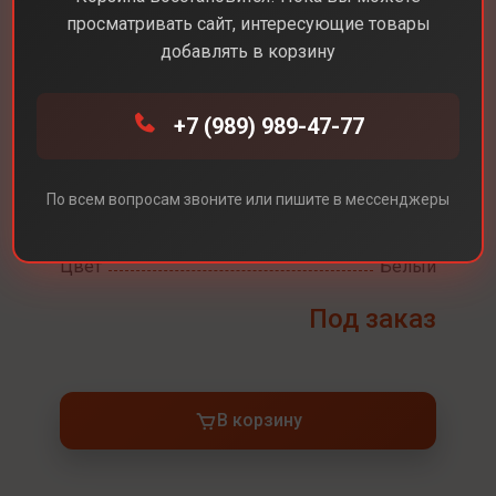
просматривать сайт, интересующие товары
добавлять в корзину
Каталог
Консоли
Sony PS5 Slim
+7 (989) 989-47-77
Sony PS5 Slim
По всем вопросам звоните или пишите в мессенджеры
Встроенная память
1ТБ(с Дисководом)
Цвет
Белый
Под заказ
В корзину