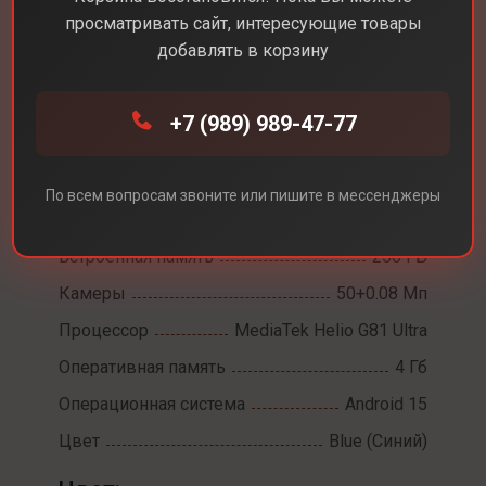
просматривать сайт, интересующие товары
добавлять в корзину
Каталог
Смартфоны
Xiaomi Redmi 15c
+7 (989) 989-47-77
Xiaomi Redmi 15c
Диагональ экрана
6,9
По всем вопросам звоните или пишите в мессенджеры
Разрешение экрана
1600x720
Встроенная память
256 ГБ
Камеры
50+0.08 Мп
Процессор
MediaTek Helio G81 Ultra
Оперативная память
4 Гб
Операционная система
Android 15
Цвет
Blue (Синий)