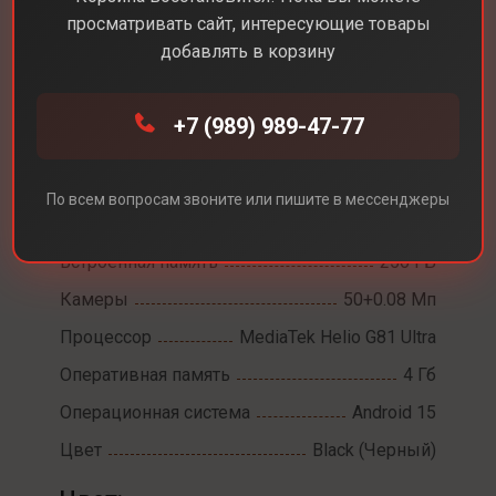
просматривать сайт, интересующие товары
добавлять в корзину
Каталог
Смартфоны
Xiaomi Redmi 15c
+7 (989) 989-47-77
Xiaomi Redmi 15c
Диагональ экрана
6,9
По всем вопросам звоните или пишите в мессенджеры
Разрешение экрана
1600x720
Встроенная память
256 ГБ
Камеры
50+0.08 Мп
Процессор
MediaTek Helio G81 Ultra
Оперативная память
4 Гб
Операционная система
Android 15
Цвет
Black (Черный)