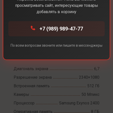
просматривать сайт, интересующие товары
добавлять в корзину
+7 (989) 989-47-77
Каталог
Смартфоны
Samsung Galaxy S25 FE
Samsung Galaxy S25
По всем вопросам звоните или пишите в мессенджеры
FE
Диагональ экрана
6,7
Разрешение экрана
2340×1080
Встроенная память
512 Гб
Камеры
50 Мпикс
Процессор
Samsung Exynos 2400
Оперативная память
8 ГБ